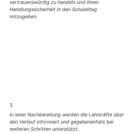
vertrauenswürdig zu handeln und ihnen
Handlungssicherheit in den Schulalltag
mitzugeben.
2
In den Seminaren mit den Jugendlichen,
sensibilisieren wir die Jugendlichen in
geschlechtshomogenen Gruppen für eigene, so
wie die Grenzen anderer und ermutigen sie, sich
bei Erwachsenen Hilfe zu holen oder verweisen
auf Fachberatungsstellen für weitere Angebote.
3
In einer Nachbereitung werden die Lehrkräfte über
den Verlauf informiert und gegebenenfalls bei
weiteren Schritten unterstützt.