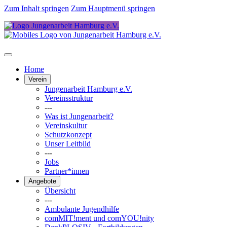
Zum Inhalt springen
Zum Hauptmenü springen
Home
Verein
Jungenarbeit Hamburg e.V.
Vereinsstruktur
---
Was ist Jungenarbeit?
Vereinskultur
Schutzkonzept
Unser Leitbild
---
Jobs
Partner*innen
Angebote
Übersicht
---
Ambulante Jugendhilfe
comMIT!ment und comYOU!nity