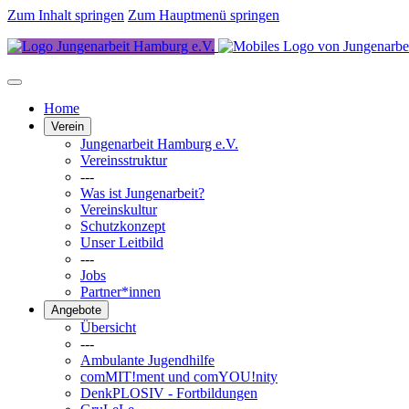
Zum Inhalt springen
Zum Hauptmenü springen
Home
Verein
Jungenarbeit Hamburg e.V.
Vereinsstruktur
---
Was ist Jungenarbeit?
Vereinskultur
Schutzkonzept
Unser Leitbild
---
Jobs
Partner*innen
Angebote
Übersicht
---
Ambulante Jugendhilfe
comMIT!ment und comYOU!nity
DenkPLOSIV - Fortbildungen