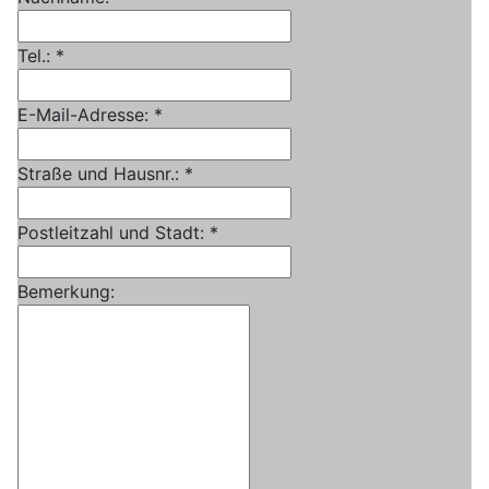
Tel.:
*
E-Mail-Adresse:
*
Straße und Hausnr.:
*
Postleitzahl und Stadt:
*
Bemerkung: