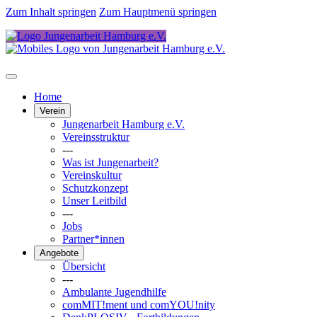
Zum Inhalt springen
Zum Hauptmenü springen
Home
Verein
Jungenarbeit Hamburg e.V.
Vereinsstruktur
---
Was ist Jungenarbeit?
Vereinskultur
Schutzkonzept
Unser Leitbild
---
Jobs
Partner*innen
Angebote
Übersicht
---
Ambulante Jugendhilfe
comMIT!ment und comYOU!nity