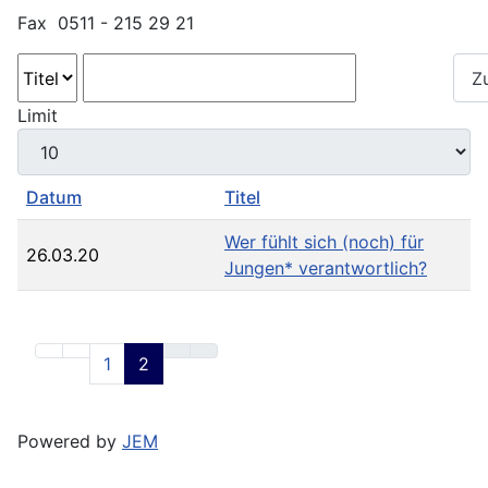
Fax 0511 - 215 29 21
Suchen
Z
Limit
Datum
Titel
Wer fühlt sich (noch) für
26.03.20
Jungen* verantwortlich?
1
2
Powered by
JEM