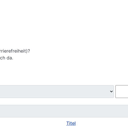
ierefreiheit)?
ich da.
Titel