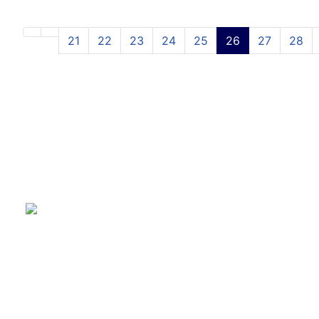
21
22
23
24
25
26
27
28
Bramfelder Straße 102 B
22305 Hamburg
Tel.:
+49 (0)40 64 83 39 26
Fax:
+49 (0)40 60 78 59 12