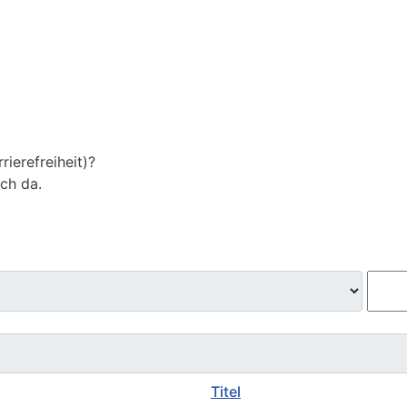
ierefreiheit)?
ich da.
Titel