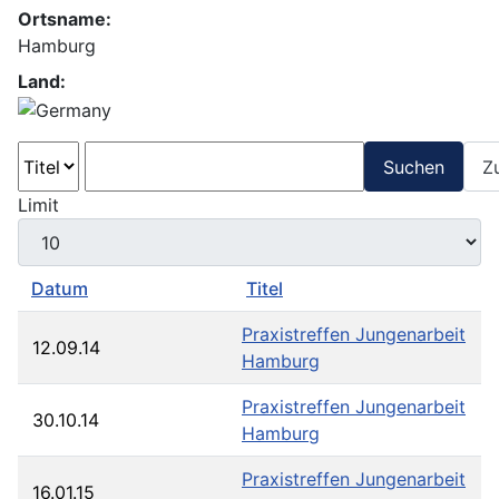
Ortsname:
Hamburg
Land:
Suchen
Z
Limit
Datum
Titel
Praxistreffen Jungenarbeit
12.09.14
Hamburg
Praxistreffen Jungenarbeit
30.10.14
Hamburg
Praxistreffen Jungenarbeit
16.01.15