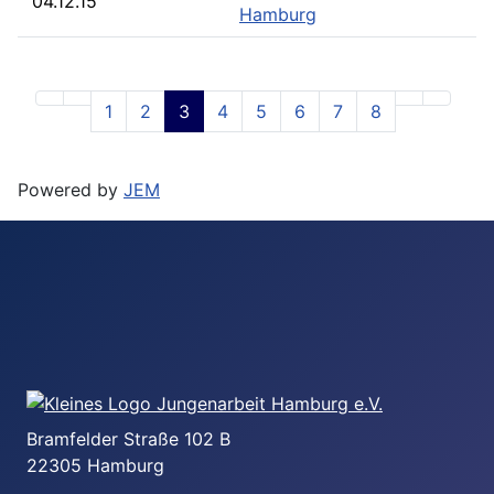
04.12.15
Hamburg
1
2
3
4
5
6
7
8
Powered by
JEM
Bramfelder Straße 102 B
22305 Hamburg