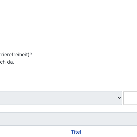
ierefreiheit)?
ich da.
Titel