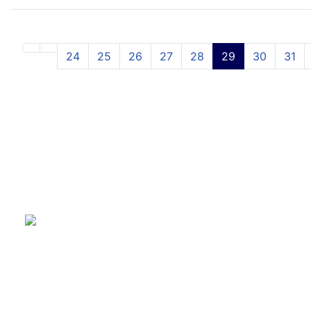
24
25
26
27
28
29
30
31
Bramfelder Straße 102 B
22305 Hamburg
Tel.:
+49 (0)40 64 83 39 26